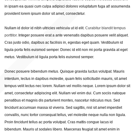
in ipsam ea quasi cum culpa adipisci dolores voluptatum fuga at! assumenda
provident lorem ipsum dolor sit amet, consectetur.
Nullam id dolor id nibh ultricies vehicula ut id elit.
Curabitur blandit tempus
porttitor
. Integer posuere erat a ante venenatis dapibus posuere velit aliquet.
Cras justo odio, dapibus ac facilisis in, egestas eget quam. Vestibulum id
ligula porta felis euismod semper. Donec id elit non mi porta gravida at eget
metus. Vestibulum id ligula porta felis euismod semper.
Donec posuere bibendum metus. Quisque gravida luctus volutpat. Mauris
interdum, lectus in dapibus molestie, quam felis sollicitudin mauris, sit amet
tempus velit lectus nec lorem. Nullam vel mollis neque. Lorem ipsum dolor sit
amet, consectetur adipiscing elit. Nullam vel enim dui. Cum sociis natoque
penatibus et magnis dis parturient montes, nascetur ridiculus mus. Sed
tincidunt accumsan massa id viverra. Sed sagittis, nisl sit amet imperdiet
convallis, nunc tortor consequat tellus, vel molestie neque nulla non ligula.
Proin tincidunt tellus ac porta volutpat. Cras mattis congue lacus id
bibendum. Mauris ut sodales libero. Maecenas feugiat sit amet enim in