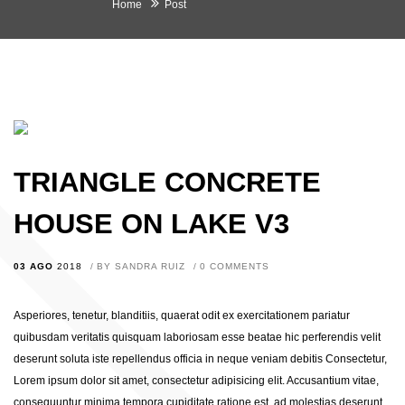
Home
Post
TRIANGLE CONCRETE
HOUSE ON LAKE V3
03 AGO
2018
BY
SANDRA RUIZ
0 COMMENTS
Asperiores, tenetur, blanditiis, quaerat odit ex exercitationem pariatur
quibusdam veritatis quisquam laboriosam esse beatae hic perferendis velit
deserunt soluta iste repellendus officia in neque veniam debitis Consectetur,
Lorem ipsum dolor sit amet, consectetur adipisicing elit. Accusantium vitae,
consequuntur minima tempora cupiditate ratione est, ad molestias deserunt